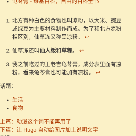
龟苓膏 - 维基百科，自由的百科全书
北方有种白色的食物也叫凉粉，以大米、豌豆
或绿豆为主要材料制作而成。为了和北方凉粉
相区别，仙草冻又称黑凉粉。
↩︎
仙草冻还叫
仙人粄
和
草粿
。
↩︎
我之前吃过的王老吉龟苓膏，成分表里面有凉
粉，看来龟苓膏也可能加有凉粉。
↩︎
话题：
生活
食物
上篇：动漫这个词不能再用了
下篇：让 Hugo 自动给图片加上说明文字