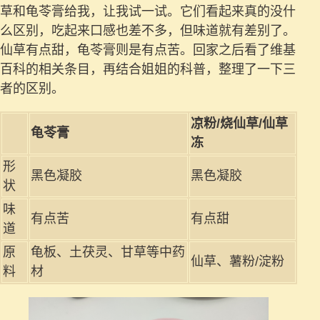
草和龟苓膏给我，让我试一试。它们看起来真的没什
么区别，吃起来口感也差不多，但味道就有差别了。
仙草有点甜，龟苓膏则是有点苦。回家之后看了维基
百科的相关条目，再结合姐姐的科普，整理了一下三
者的区别。
凉粉/烧仙草/仙草
龟苓膏
冻
形
黑色凝胶
黑色凝胶
状
味
有点苦
有点甜
道
原
龟板、土茯灵、甘草等中药
仙草、薯粉/淀粉
料
材