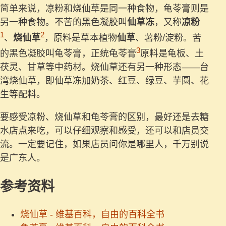
简单来说，凉粉和烧仙草是同一种食物，龟苓膏则是
另一种食物。不苦的黑色凝胶叫
仙草冻
，又称
凉粉
1
2
、
烧仙草
，原料是草本植物
仙草
、薯粉/淀粉。苦
3
的黑色凝胶叫龟苓膏，正统龟苓膏
原料是龟板、土
茯灵、甘草等中药材。烧仙草还有另一种形态——台
湾烧仙草，即仙草冻加奶茶、红豆、绿豆、芋圆、花
生等配料。
要感受凉粉、烧仙草和龟苓膏的区别，最好还是去糖
水店点来吃，可以仔细观察和感受，还可以和店员交
流。一定要记住，如果店员问你是哪里人，千万别说
是广东人。
参考资料
烧仙草 - 维基百科，自由的百科全书