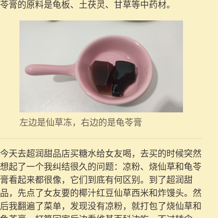
苓膏的原料是龟板、土茯灵、甘草等中药材。
左边是仙草冻，右边的是龟苓膏
今天去超润甜品店买糖水给女友喝，去买的时候突然
想起了一个我纠结很久的问题：凉粉、烧仙草和龟苓
膏看起来都很像，它们到底有何区别。到了超润甜
品，先点了女友要的椰汁红豆仙草西米和炸馒头。然
后我翻遍了菜单，发现没有凉粉，就打包了烧仙草和