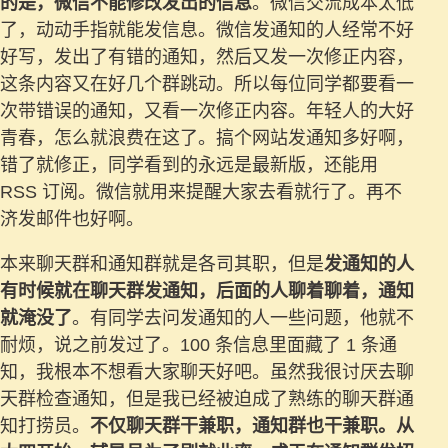
的是，微信不能修改发出的信息
。微信交流成本太低
了，动动手指就能发信息。微信发通知的人经常不好
好写，发出了有错的通知，然后又发一次修正内容，
这条内容又在好几个群跳动。所以每位同学都要看一
次带错误的通知，又看一次修正内容。年轻人的大好
青春，怎么就浪费在这了。搞个网站发通知多好啊，
错了就修正，同学看到的永远是最新版，还能用
RSS 订阅。微信就用来提醒大家去看就行了。再不
济发邮件也好啊。
本来聊天群和通知群就是各司其职，但是
发通知的人
有时候就在聊天群发通知，后面的人聊着聊着，通知
就淹没了
。有同学去问发通知的人一些问题，他就不
耐烦，说之前发过了。100 条信息里面藏了 1 条通
知，我根本不想看大家聊天好吧。虽然我很讨厌去聊
天群检查通知，但是我已经被迫成了熟练的聊天群通
知打捞员。
不仅聊天群干兼职，通知群也干兼职。从